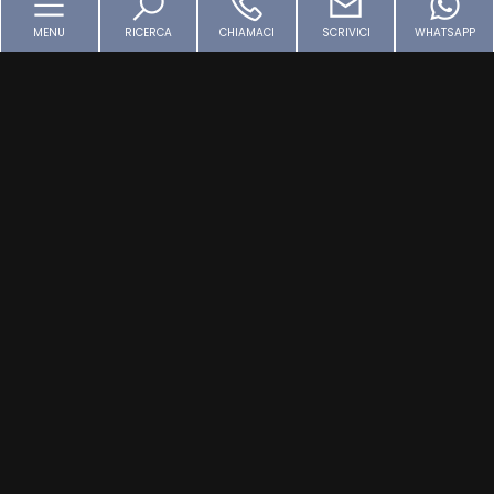
5
3405997049
MENU
RICERCA
CHIAMACI
SCRIVICI
WHATSAPP
info@viteimmobiliare.it
5+
P.IVA 07797061004
Bagni
LINKS
minimi
Qualsiasi
Home
Chi siamo
1
Immobili
I Nostri Servizi Immobiliari
Vendere casa
2
Contatti
3
SEGUICI
4