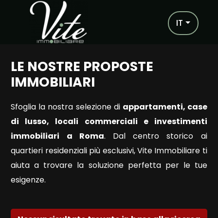
Codice
IT
IT
EN
LE NOSTRE PROPOSTE
Contratto
HOME
IMMOBILIARI
Qualsiasi
CHI
Sfoglia la nostra selezione di
appartamenti, case
di lusso, locali commerciali e investimenti
SIAMO
Vendita
immobiliari a Roma
. Dal centro storico ai
quartieri residenziali più esclusivi, Vite Immobiliare ti
IMMOBILI
Affitto
aiuta a trovare la soluzione perfetta per le tue
I
esigenze.
Scegli
NOSTRI
dove
SERVIZI